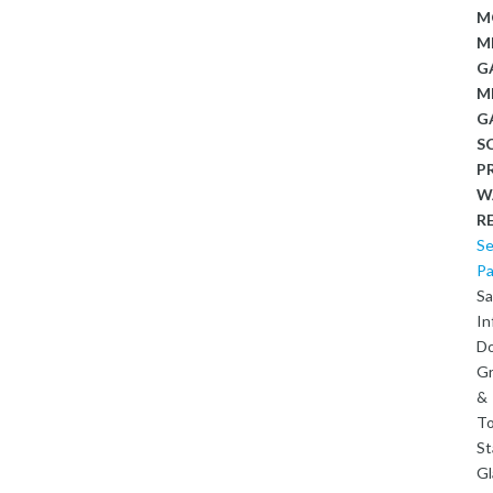
M
M
G
M
G
S
P
W
R
Se
P
Sa
In
D
G
&
To
St
Gl